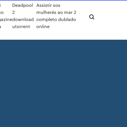
4
Deadpool
Assistir sos
ço
2
mulherés ao mar 2
azine
download
completo dublado
a
utorrent
online