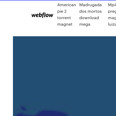
American
Madrugada
Mp
pie 2
dos mortos
pre
torrent
download
mag
magnet
mega
luiz